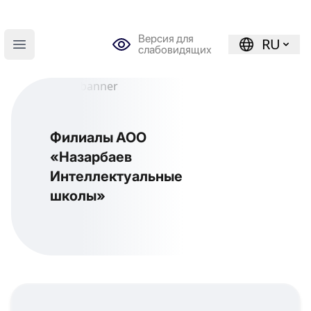
Версия для
RU
слабовидящих
Open main menu
Филиалы АОО
«Назарбаев
Интеллектуальные
школы»