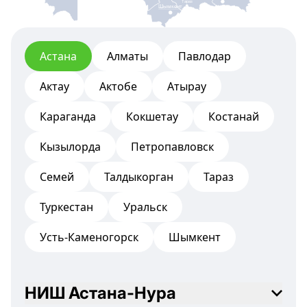
Тараз
Шымкент
Астана
Алматы
Павлодар
Актау
Актобе
Атырау
Караганда
Кокшетау
Костанай
Кызылорда
Петропавловск
Семей
Талдыкорган
Тараз
Туркестан
Уральск
Усть-Каменогорск
Шымкент
НИШ Астана-Нура