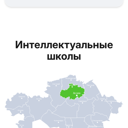
Интеллектуальные
школы
Петропавловск
Костанай
Кокшетау
Павлодар
Астана
Уральск
Актобе
Семей
Караганда
Усть-Каменогорск
Атырау
Кызылорда
Талдыкорган
Актау
Туркестан
Алматы