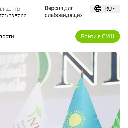
Версия для
лл центр
RU
слабовидящих
172) 23 57 00
вости
Войти в СУШ