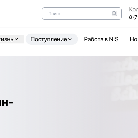
Ко
8 (7
жизнь
Поступление
Работа в NIS
Но
н-