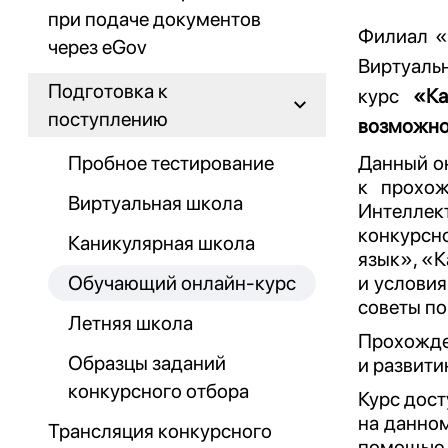
при подаче документов
Филиал «
через eGov
Виртуаль
Подготовка к
курс
«Ка
поступлению
возможно
Пробное тестирование
Данный о
к прохож
Виртуальная школа
Интеллект
конкурсн
Каникулярная школа
язык», «
Обучающий онлайн-курс
и условия
советы по
Летняя школа
Прохожде
Образцы заданий
и развити
конкурсного отбора
Курс дост
на данном
Трансляция конкурсного
помощью 