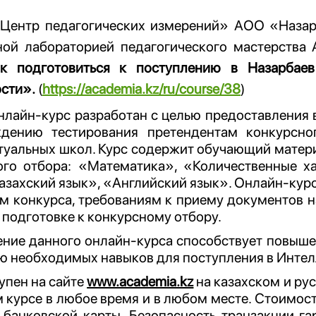
Центр педагогических измерений» АОО «Назар
ной лабораторией педагогического мастерств
к подготовиться к поступлению в Назарбае
сти».
(
https://academia.kz/ru/course/38
)
нлайн-курс разработан с целью предоставления
дению тестирования претендентам конкурсно
уальных школ. Курс содержит обучающий матери
ого отбора: «Математика», «Количественные ха
Казахский язык», «Английский язык». Онлайн-ку
м конкурса, требованиям к приему документов на
 подготовке к конкурсному отбору.
ние данного онлайн-курса способствует повыш
ю необходимых навыков для поступления в Инте
упен на сайте
www.academia.kz
на казахском и ру
 курсе в любое время и в любом месте. Стоимость
банковской карты. Безопасность транзакции га