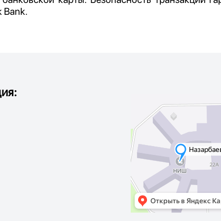
k Bank.
ия: