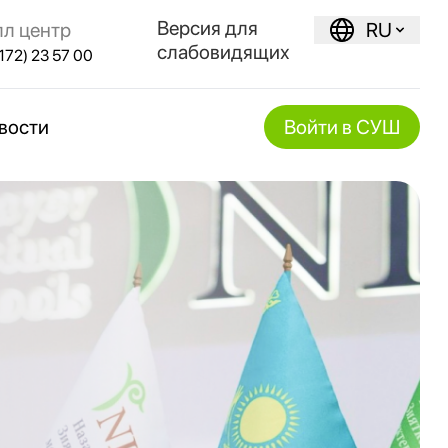
Версия для
лл центр
RU
слабовидящих
172) 23 57 00
вости
Войти в СУШ