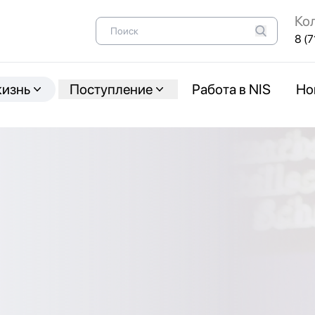
Ко
8 (7
жизнь
Поступление
Работа в NIS
Но