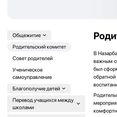
Роди
Общежитие
Родительский комитет
В Назарба
Совет родителей
важным с
был сфор
Ученическое
обратной 
самоуправление
воспитани
Благополучие детей
Родитель
Перевод учащихся между
мероприят
школами
комфортно