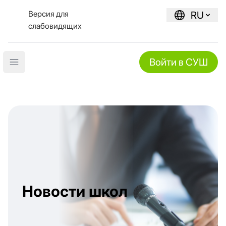
Версия для
RU
слабовидящих
Войти в СУШ
Open main menu
Новости школ