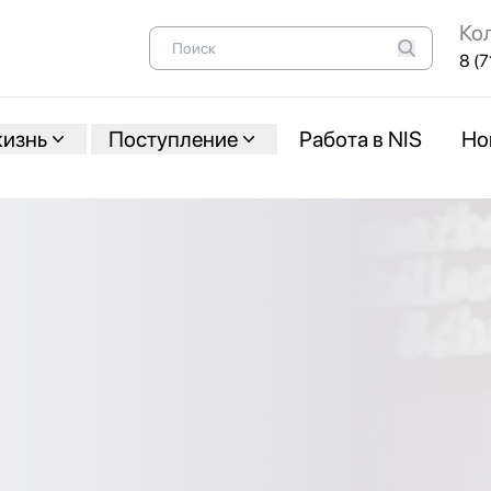
Ко
8 (7
жизнь
Поступление
Работа в NIS
Но