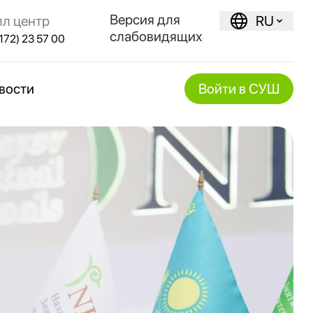
Версия для
лл центр
RU
слабовидящих
172) 23 57 00
вости
Войти в СУШ