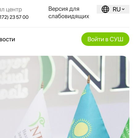
Версия для
лл центр
RU
слабовидящих
172) 23 57 00
вости
Войти в СУШ