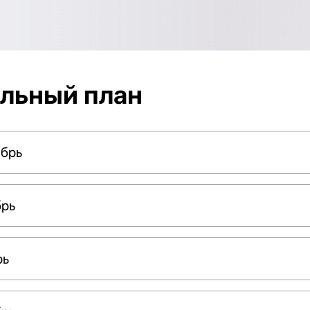
льный план
ябрь
брь
рь