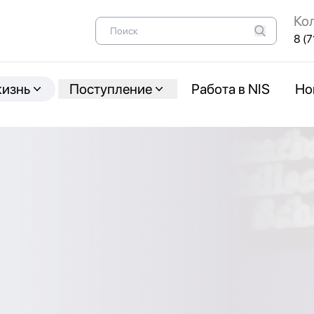
Ко
8 (7
жизнь
Поступление
Работа в NIS
Но