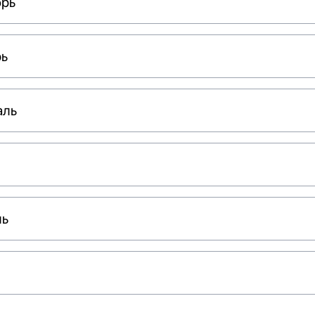
брь
рь
аль
ль