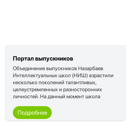
Портал выпускников
Объединение выпускников Назарбаев
Интеллектуальных школ (НИШ) взрастили
несколько поколений талантливых,
целеустремленных и разносторонних
личностей. На данный момент школа
выпустила более 10 000 учащихся. Нас
много и каждый из нас выбирает свой путь
Подробнее
развития!