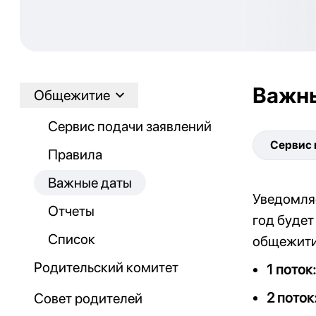
Важн
Общежитие
Сервис подачи заявлений
Сервис 
Правила
Важные даты
Уведомляе
Отчеты
год будет
Список
общежи
Родительский комитет
1 поток:
2 поток
Совет родителей