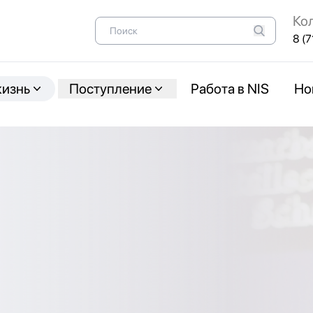
Ко
8 (7
жизнь
Поступление
Работа в NIS
Но