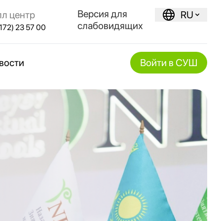
Версия для
лл центр
RU
слабовидящих
172) 23 57 00
вости
Войти в СУШ