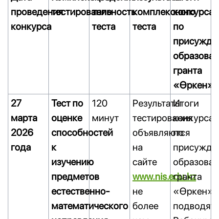
проведения
тестирование
тельность
комплексного
конкурса
конкурса
теста
теста
по
присужде
образоват
гранта
«Өркен»
27
Тест по
120
Результаты
Итоги
марта
оценке
минут
тестирования
конкурса
2026
способностей
объявляются
по
года
к
на
присужде
изучению
сайте
образоват
предметов
www.nis.edu.kz
гранта
естественно-
не
«Өркен»
математического
более
подводят