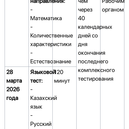
направления:
чем
Рабочим
-
через
органом
Математика
40
-
календарных
Количественные
дней со
характеристики
дня
-
окончания
Естествознание
последнего
комплексного
28
Языковой
120
тестирования
марта
тест:
минут
2026
-
года
Казахский
язык
-
Русский