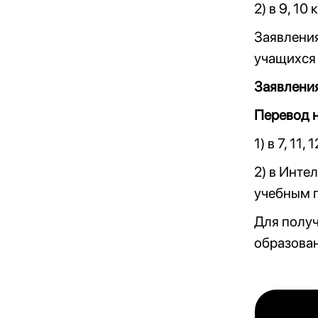
2) в 9, 10
Заявления
учащихся 
Заявлени
Перевод н
1) в 7, 11,
2) в Инте
учебным 
Для полу
образова