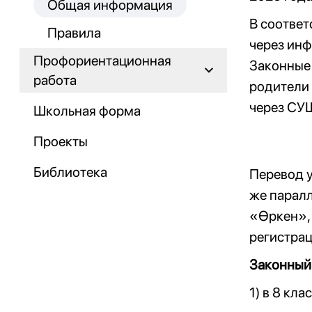
Общая информация
В соответ
Правила
через ин
Профориентационная
Законные 
работа
родители
через СУ
Школьная форма
Проекты
Библиотека
Перевод у
же паралл
«Өркен», 
регистрац
Законный 
1) в 8 кла