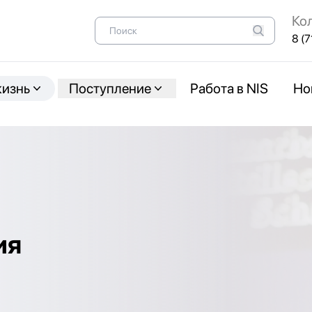
Ко
8 (7
жизнь
Поступление
Работа в NIS
Но
ия