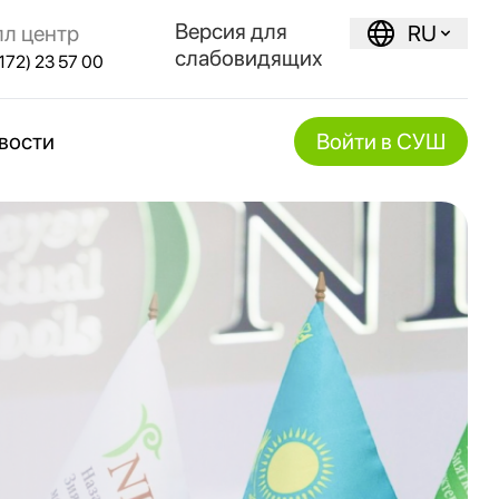
Версия для
лл центр
RU
слабовидящих
172) 23 57 00
вости
Войти в СУШ