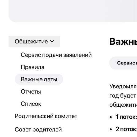
Важн
Общежитие
Сервис подачи заявлений
Сервис 
Правила
Важные даты
Уведомляе
Отчеты
год будет
Список
общежи
Родительский комитет
1 поток:
2 поток
Совет родителей