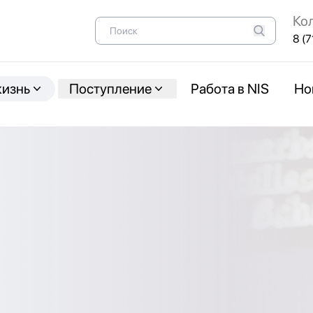
Ко
8 (7
жизнь
Поступление
Работа в NIS
Но