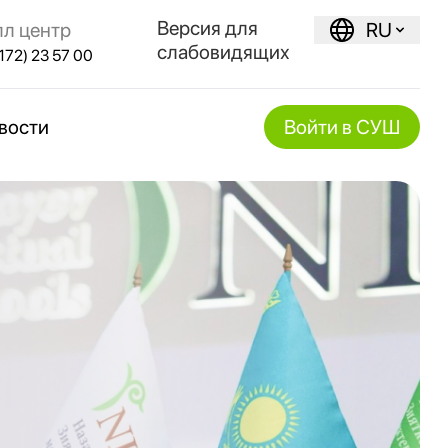
Версия для
лл центр
RU
слабовидящих
172) 23 57 00
вости
Войти в СУШ