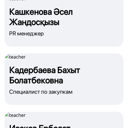
Кашкенова Әсел
Жандосқызы
PR менеджер
Кадербаева Бахыт
Болатбековна
Специалист по закупкам