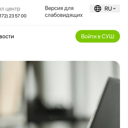
Версия для
лл центр
RU
слабовидящих
172) 23 57 00
вости
Войти в СУШ