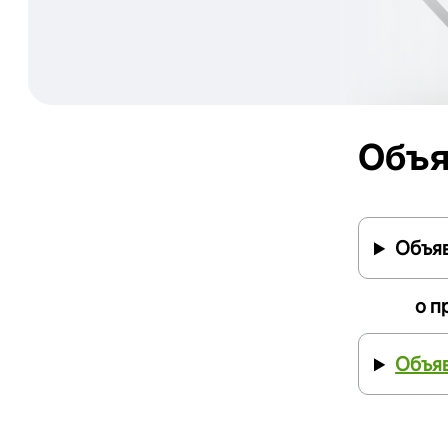
Объя
Объя
о п
Объяв