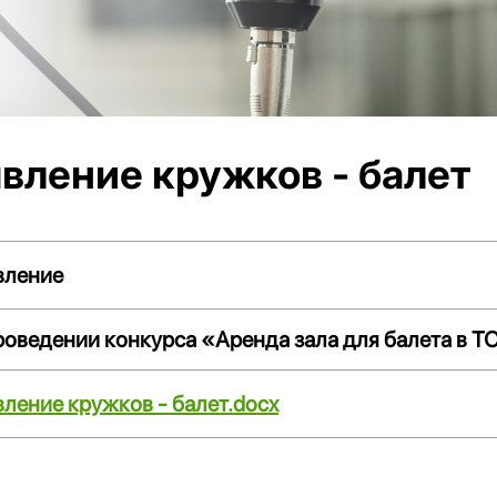
вление кружков - балет
вление
роведении конкурса «Аренда зала для балета
в Т
ление кружков - балет.docx