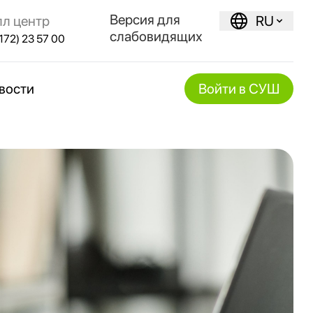
Версия для
лл центр
RU
слабовидящих
172) 23 57 00
вости
Войти в СУШ