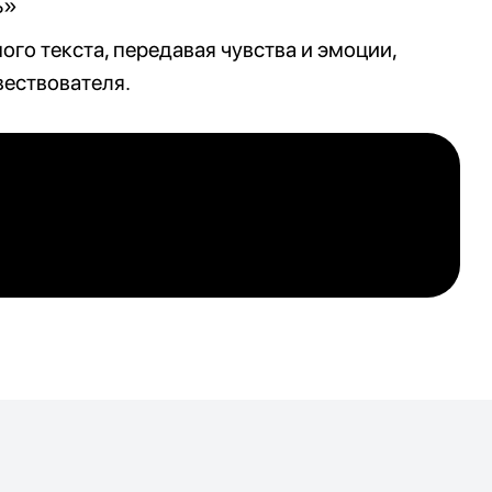
ь»
о текста, передавая чувства и эмоции,
вествователя.