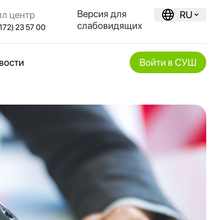
Версия для
лл центр
RU
слабовидящих
172) 23 57 00
вости
Войти в СУШ