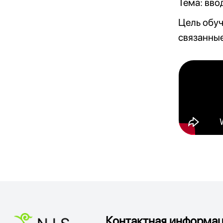
Тема: вво
Цель обуч
связанные
Контактная информац