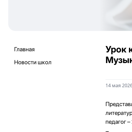
Урок 
Главная
Музык
Новости школ
14 мая 2026
Представл
литератур
педагог –