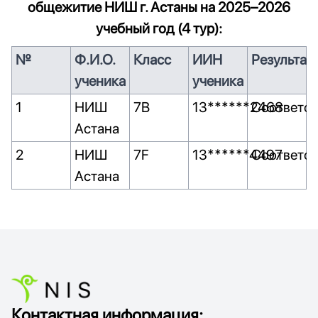
общежитие НИШ г. Астаны на 2025–2026
учебный год (4 тур):
№
Ф.И.О.
Класс
ИИН
Результат
ученика
ученика
1
НИШ
7B
13******2468
Соответст
Астана
2
НИШ
7F
13******4497
Соответст
Астана
Контактная информация: