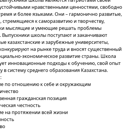
 Выпускники школы являются патриотами своей
 устойчивыми нравственными ценностями, свободно
тремя и более языками. Они – гармонично развитые,
, стремящиеся к саморазвитию и творчеству,
ки мыслящие и умеющие решать проблемы
. Выпускники школы поступают и заканчивают
ые казахстанские и зарубежные университеты,
конкурируют на рынке труда и вносят существенный
социально-экономическое развитие страны. Школа
ует инновационные подходы к обучению, свой опыт
у в систему среднего образования Казахстана.
:
ие по отношению к себе и окружающим
ничество
твенная гражданская позиция
ическая честность
ие на протяжении всей жизни
чность
тво