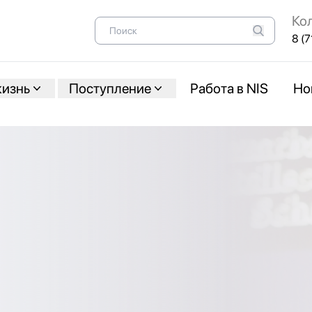
Ко
8 (7
жизнь
Поступление
Работа в NIS
Но