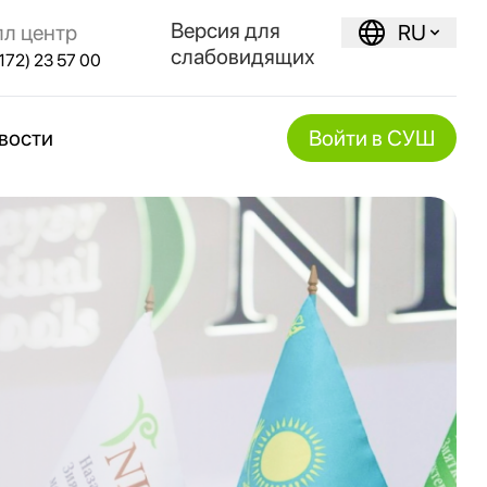
Версия для
лл центр
RU
слабовидящих
172) 23 57 00
вости
Войти в СУШ