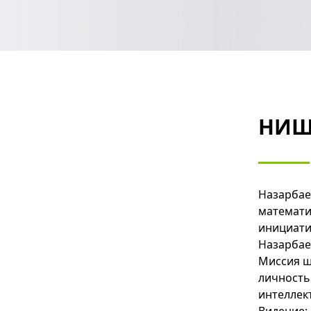
НИШ
Назарбае
математи
инициати
Назарбаев
Миссия ш
личность
интеллек