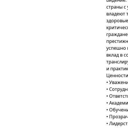
Видение:
страны с
владеют 
здоровые
критичес
граждане
престижн
успешно 
вклад в 
транслир
и практик
Ценности
• Уважен
• Сотруд
• Ответс
• Академ
• Обучен
• Прозра
• Лидерс