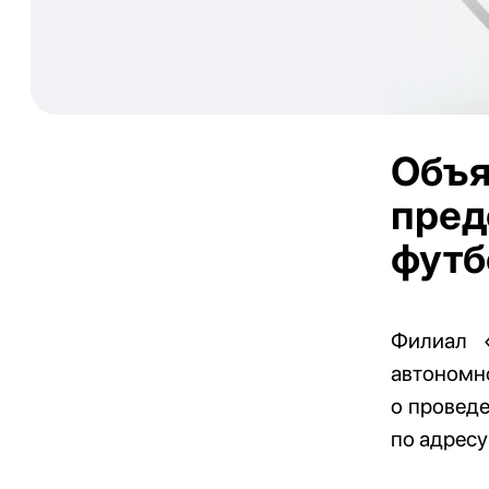
Объя
пред
футб
Филиал «
автономн
о проведе
по адресу: