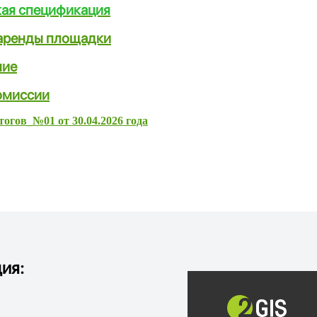
кая спецификация
аренды площадки
ние
омиссии
огов_№01 от 30.04.2026 года
ия: