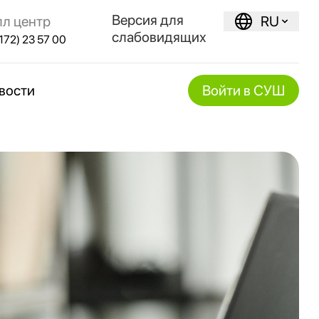
Версия для
лл центр
RU
слабовидящих
172) 23 57 00
вости
Войти в СУШ