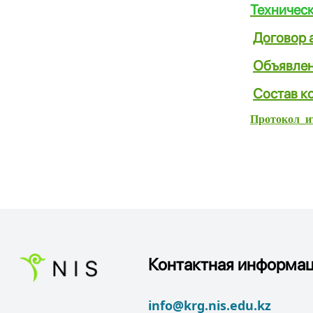
Техничес
Договор 
Объявле
Состав к
Протокол_ит
Контактная информац
info@krg.nis.edu.kz