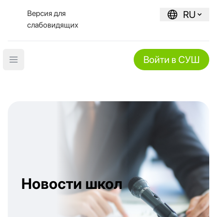
Версия для
RU
слабовидящих
Войти в СУШ
Open main menu
Новости школ