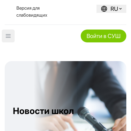
Версия для
RU
слабовидящих
Войти в СУШ
Open main menu
Новости школ