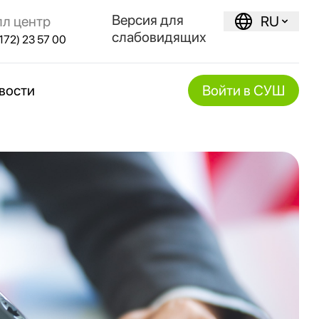
Версия для
лл центр
RU
слабовидящих
172) 23 57 00
вости
Войти в СУШ