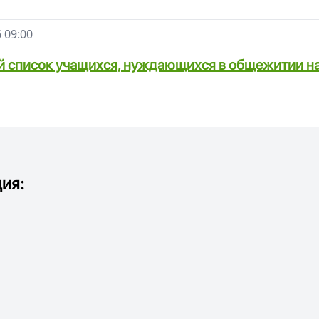
 09:00
й список учащихся, нуждающихся в общежитии н
ия: