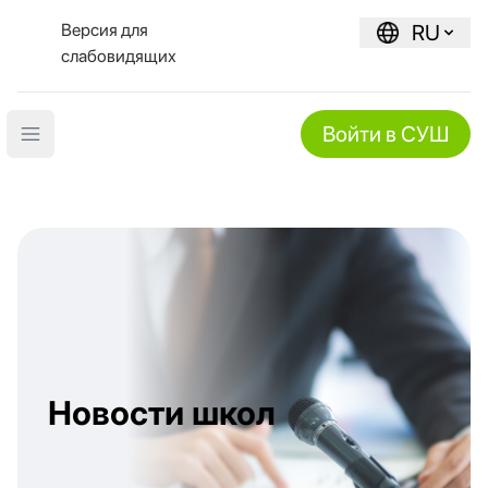
Версия для
RU
слабовидящих
Войти в СУШ
Open main menu
Новости школ